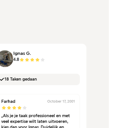
Ignas G.
Julie
4.8
4.8
18 Taken gedaan
9 taken u
Farhad
Håkon F.
October 17, 2001
„Als je je taak professioneel en met
„Julie heef
veel expertise wilt laten uitvoeren,
afgehandeld
kies dan voor Ignas. Duidelijk en
humor, was 