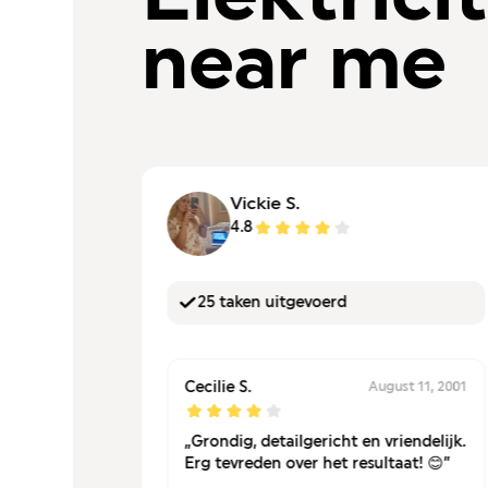
near me
Vickie S.
4.8
25 taken uitgevoerd
Cecilie S.
r 28, 2001
August 11, 2001
rd en ze
„Grondig, detailgericht en vriendelijk.
ias is
Erg tevreden over het resultaat! 😊”
was snel