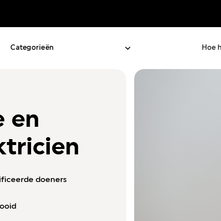
Categorieën
Hoe h
e en
tricien
ificeerde doeners
tooid