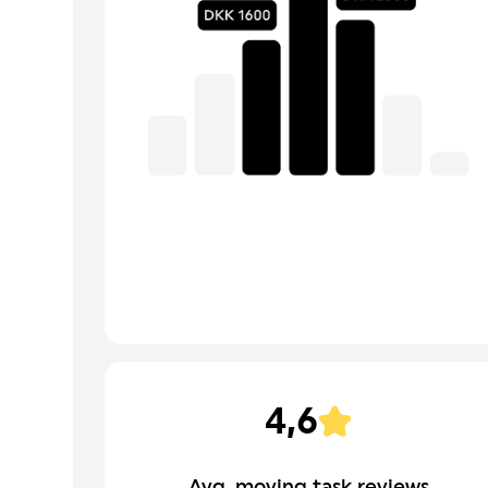
4,6
Avg. moving task reviews