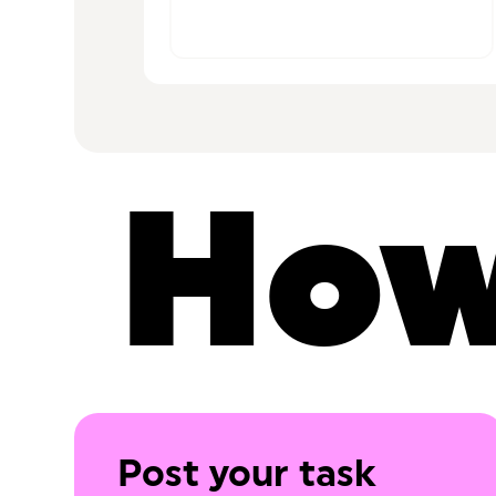
n 🥳🙏.”
How
Post your task