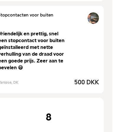
Stopcontacten voor buiten
Vriendelijk en prettig, snel
een stopcontact voor buiten
geïnstalleerd met nette
verhulling van de draad voor
een goede prijs. Zeer aan te
bevelen 😃
500 DKK
Vanløse, DK
8