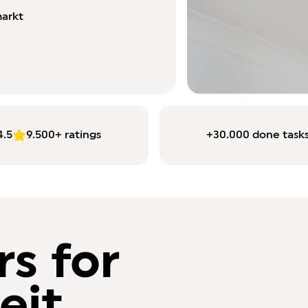
markt
4.5
9.500+ ratings
+30.000 done tasks
rs for
eit