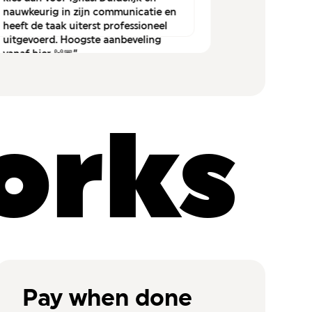
nauwkeurig in zijn communicatie en
het aanpas
heeft de taak uiterst professioneel
verbinding.
uitgevoerd. Hoogste aanbeveling
werkzaamhe
vanaf hier 🙌🏾”
het zal zeke
dat ik haar
orks
Pay when done